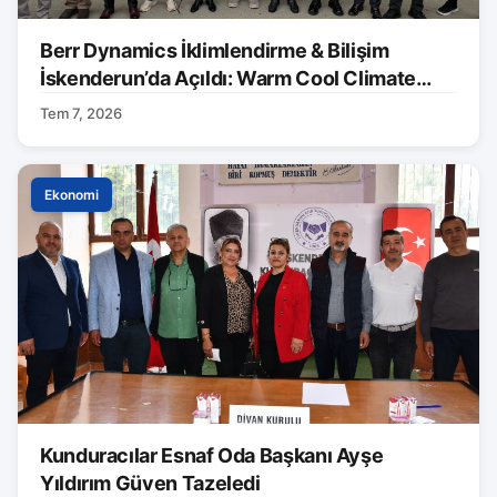
Berr Dynamics İklimlendirme & Bilişim
İskenderun’da Açıldı: Warm Cool Climate
Markası Tanıtıldı
Tem 7, 2026
Ekonomi
Kunduracılar Esnaf Oda Başkanı Ayşe
Yıldırım Güven Tazeledi