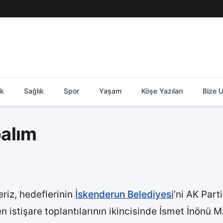
ik
Sağlık
Spor
Yaşam
Köşe Yazıları
Bize U
palım
riz, hedeflerinin
İskenderun Belediyesi
’ni AK Part
 istişare toplantılarının ikincisinde İsmet İnönü Ma