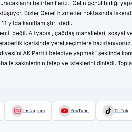
uracaklarını belirten Feriz, “Gelin gönül birliği ya
üşüyor. Bizler Genel hizmetler noktasında İskende
11 yılda kanıtlamıştır” dedi.
mli değil. Altyapısı, çağdaş mahalleleri, sosyal ve
beraberlik içerisinde yerel seçimlere hazırlanıyoruz
diyesi’ni AK Partili belediye yapmak” şeklinde kon
alle sakinlerinin talep ve isteklerini dinledi. Topl
Instagram
YouTube
TikTok