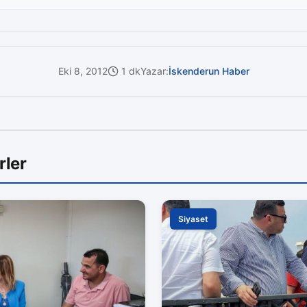
Eki 8, 2012
1 dk
Yazar:
İskenderun Haber
rler
Siyaset