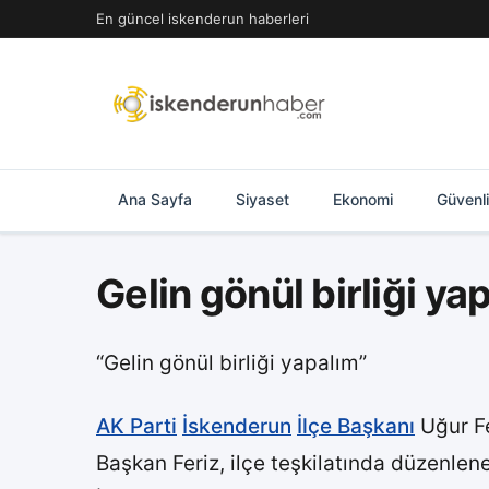
İçeriğe
En güncel iskenderun haberleri
geç
Ana Sayfa
Siyaset
Ekonomi
Güvenl
Gelin gönül birliği ya
“Gelin gönül birliği yapalım”
AK Parti
İskenderun
İlçe Başkanı
Uğur Fe
Başkan Feriz, ilçe teşkilatında düzenlenen