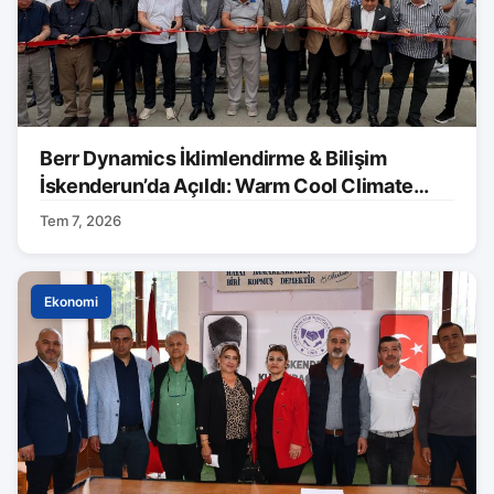
Berr Dynamics İklimlendirme & Bilişim
İskenderun’da Açıldı: Warm Cool Climate
Markası Tanıtıldı
Tem 7, 2026
Ekonomi