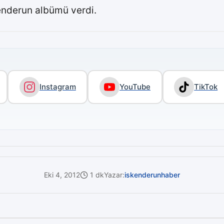
kenderun albümü verdi.
Instagram
YouTube
TikTok
Eki 4, 2012
1 dk
Yazar:
iskenderunhaber