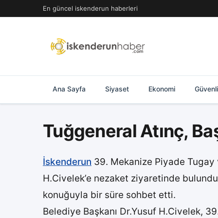
İçeriğe
En güncel iskenderun haberleri
geç
Ana Sayfa
Siyaset
Ekonomi
Güvenl
Tuğgeneral Atınç, Baş
İskenderun
39. Mekanize Piyade Tugay 
H.Civelek’e nezaket ziyaretinde bulundu
konuğuyla bir süre sohbet etti.
Belediye Başkanı Dr.Yusuf H.Civelek, 3