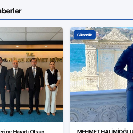
aberler
Güvenlik
rine Hayırlı Olsun
MEHMET HALİMİOĞLU 