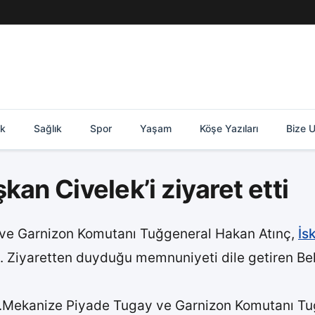
ik
Sağlık
Spor
Yaşam
Köşe Yazıları
Bize U
kan Civelek’i ziyaret etti
ve Garnizon Komutanı Tuğgeneral Hakan Atınç,
İs
. Ziyaretten duyduğu memnuniyeti dile getiren Bel
9.Mekanize Piyade Tugay ve Garnizon Komutanı Tuğ