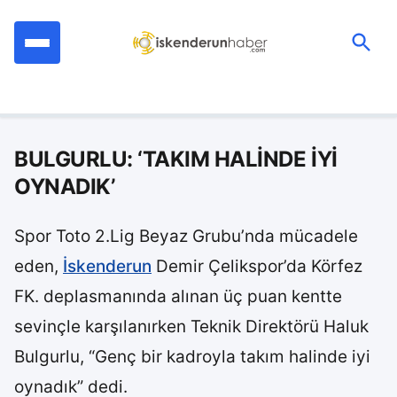
İçeriğe
geç
Ara:
BULGURLU: ‘TAKIM HALİNDE İYİ
OYNADIK’
Spor Toto 2.Lig Beyaz Grubu’nda mücadele
eden,
İskenderun
Demir Çelikspor’da Körfez
FK. deplasmanında alınan üç puan kentte
sevinçle karşılanırken Teknik Direktörü Haluk
Bulgurlu, “Genç bir kadroyla takım halinde iyi
oynadık” dedi.