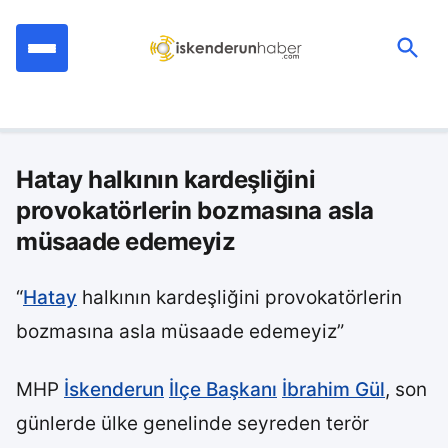
İçeriğe
geç
Ara:
Hatay halkının kardeşliğini
provokatörlerin bozmasına asla
müsaade edemeyiz
“
Hatay
halkının kardeşliğini provokatörlerin
bozmasına asla müsaade edemeyiz”
MHP
İskenderun
İlçe Başkanı
İbrahim Gül
, son
günlerde ülke genelinde seyreden terör