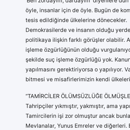
‘Ben zordayım, dardayım’ diyenlere dün o
öyle, insanlar için de öyle. Bugün de kom
tesis edildiğinde ülkelerine dönecekler.
Demokrasilerde ve insanın olduğu yerde h
politikaya ilişkin farklı görüşler olabili
işleme özgürlüğünün olduğu vurgulanıyor.
şekilde suç işleme özgürlüğü yok. Kanun
yapılmasını gerektiriyorsa o yapılıyor
bitmesi ve misafirlerimizin kendi ülkele
“TAMİRCİLER ÖLÜMSÜZLÜĞE ÖLMÜŞLE
Tahripçiler yıkmıştır, yakmıştır, ama ya
Tamircilerin işi zor olmuştur ancak bunl
Mevlanalar, Yunus Emreler ve diğerleri. 