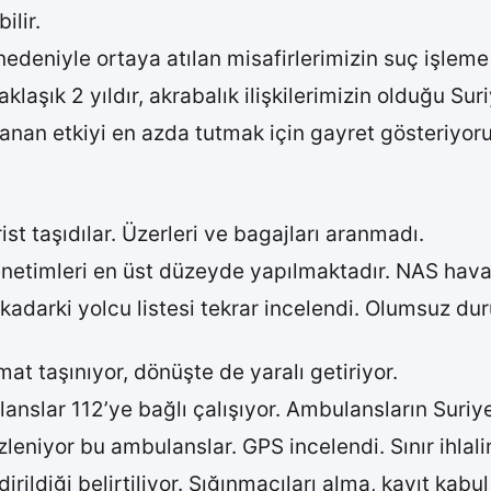
ilir.
 nedeniyle ortaya atılan misafirlerimizin suç işlem
aşık 2 yıldır, akrabalık ilişkilerimizin olduğu Sur
anan etkiyi en azda tutmak için gayret gösteriyoru
ist taşıdılar. Üzerleri ve bagajları aranmadı.
enetimleri en üst düzeyde yapılmaktadır. NAS havay
 kadarki yolcu listesi tekrar incelendi. Olumsuz du
t taşınıyor, dönüşte de yaralı getiriyor.
anslar 112’ye bağlı çalışıyor. Ambulansların Suriye
leniyor bu ambulanslar. GPS incelendi. Sınır ihlal
ldiği belirtiliyor. Sığınmacıları alma, kayıt kabul 