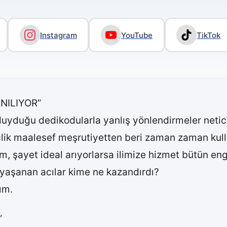
Instagram
YouTube
TikTok
NILIYOR”
 duyduğu dedikodularla yanlış yönlendirmeler neti
çlik maalesef meşrutiyetten beri zaman zaman kullan
m, şayet ideal arıyorlarsa ilimize hizmet bütün engi
aşanan acılar kime ne kazandırdı?
ım.
”