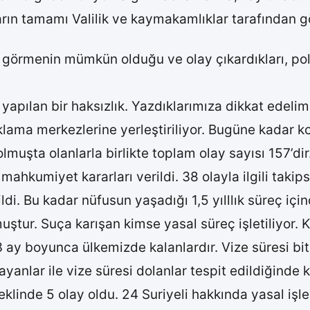
ların tamamı Valilik ve kaymakamlıklar tarafından gö
 görmenin mümkün olduğu ve olay çıkardıkları, polis
yapılan bir haksızlık. Yazdıklarımıza dikkat edelim
naklama merkezlerine yerleştiriliyor. Bugüne kadar 
muşta olanlarla birlikte toplam olay sayısı 157’dir.
mahkumiyet kararları verildi. 38 olayla ilgili takipsiz
ldi. Bu kadar nüfusun yaşadığı 1,5 yılllık süreç iç
uştur. Suça karışan kimse yasal süreç işletiliyor.
3 ay boyunca ülkemizde kalanlardır. Vize süresi bit
ayanlar ile vize süresi dolanlar tespit edildiğind
eklinde 5 olay oldu. 24 Suriyeli hakkında yasal işl