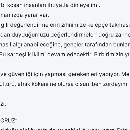
 koşan insanları ihtiyatla dinleyelim .
ırmamızda yarar var.
lgili değerlendirmelerin zihnimize kelepçe takmasın
soldan duyduğumuzu değerlendirmeleri doğru zanne
nasıl algılanabileceğine, gençler tarafından bunl
 Bu kardeşlik iklimi devam edecektir. Birbirimizin
ve güvenliği için yapması gerekenleri yapıyor. Me
ı, kültürü, etnik kökeni ne olursa olsun ‘ben zordayı
zı.
YORUZ”