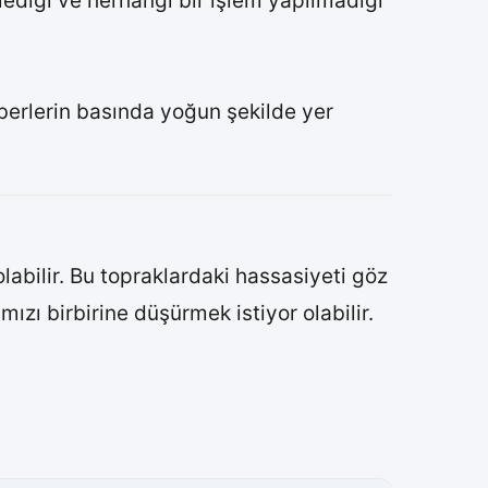
lediği ve herhangi bir işlem yapılmadığı
aberlerin basında yoğun şekilde yer
i olabilir. Bu topraklardaki hassasiyeti göz
ızı birbirine düşürmek istiyor olabilir.