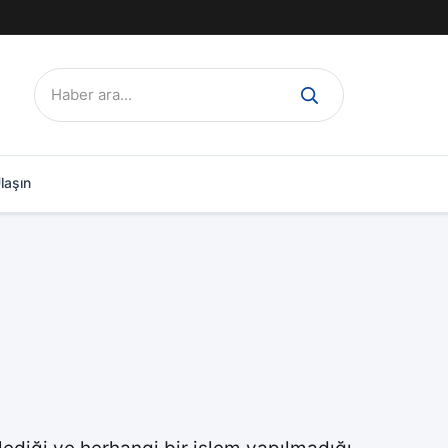
Ara:
laşın