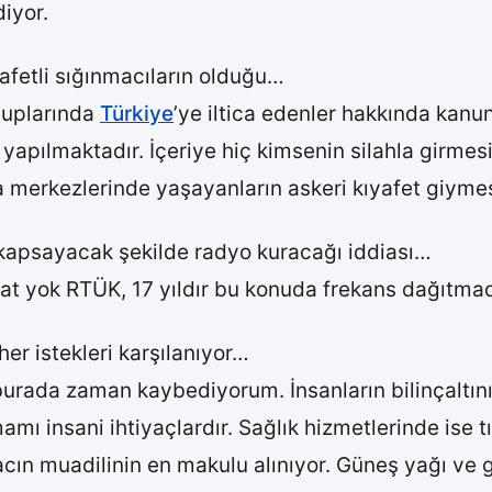
diyor.
afetli sığınmacıların olduğu…
suplarında
Türkiye
’ye iltica edenler hakkında kanun
yapılmaktadır. İçeriye hiç kimsenin silahla girmes
ma merkezlerinde yaşayanların askeri kıyafet giymes
ri kapsayacak şekilde radyo kuracağı iddiası…
t yok RTÜK, 17 yıldır bu konuda frekans dağıtmadı
her istekleri karşılanıyor…
burada zaman kaybediyorum. İnsanların bilinçaltını
mamı insani ihtiyaçlardır. Sağlık hizmetlerinde ise tı
lacın muadilinin en makulu alınıyor. Güneş yağı ve