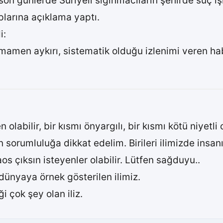
son günlerde Suriyeli sığınmacıların şehirde suç iş
larına açıklama yaptı.
i:
amamen aykırı, sistematik olduğu izlenimi veren h
en olabilir, bir kısmı önyargılı, bir kısmı kötü niyetl
sorumluluğa dikkat edelim. Birileri ilimizde insanım
 Kaos çıksın isteyenler olabilir. Lütfen sağduyu..
ünyaya örnek gösterilen ilimiz.
çok şey olan iliz.