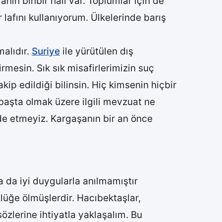
ın binbir hali var. Toplumlar için de
 lafını kullanıyorum. Ülkelerinde barış
malıdır.
Suriye
ile yürütülen dış
irmesin. Sık sık misafirlerimizin suç
p edildiği bilinsin. Hiç kimsenin hiçbir
başta olmak üzere ilgili mevzuat ne
de etmeyiz. Kargaşanın bir an önce
a da iyi duygularla anılmamıştır
lüğe ölmüşlerdir. Hacıbektaşlar,
özlerine ihtiyatla yaklaşalım. Bu