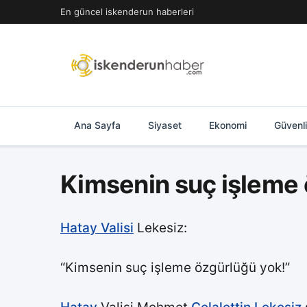
İçeriğe
En güncel iskenderun haberleri
geç
Ana Sayfa
Siyaset
Ekonomi
Güvenl
Kimsenin suç işleme 
Hatay Valisi
Lekesiz:
“Kimsenin suç işleme özgürlüğü yok!”