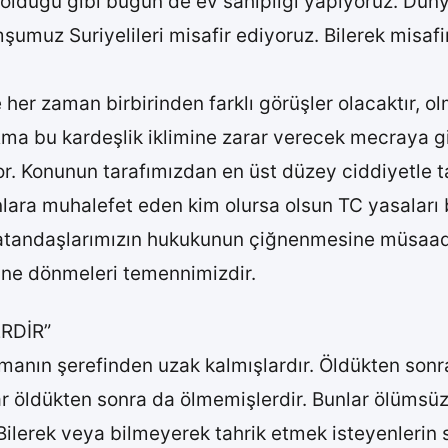
lduğu gibi bugün de ev sahipliği yapıyoruz. Dünyan
şumuz Suriyelileri misafir ediyoruz. Bilerek misafir
er zaman birbirinden farklı görüşler olacaktır, ol
r. Ama bu kardeşlik iklimine zarar verecek mecraya g
 Konunun tarafımızdan en üst düzey ciddiyetle taki
lara muhalefet eden kim olursa olsun TC yasaları 
. Vatandaşlarımızın hukukunun çiğnenmesine müsaa
rine dönmeleri temennimizdir.
RDİR”
pmanın şerefinden uzak kalmışlardır. Öldükten sonr
ar öldükten sonra da ölmemişlerdir. Bunlar ölümsüz
Bilerek veya bilmeyerek tahrik etmek isteyenlerin s