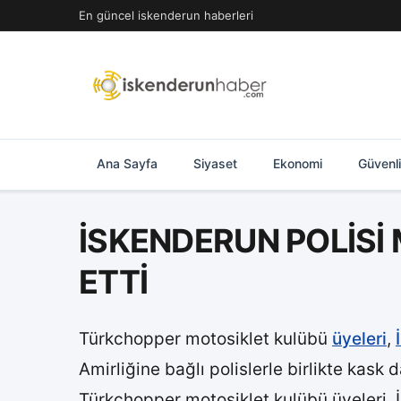
İçeriğe
En güncel iskenderun haberleri
geç
Ana Sayfa
Siyaset
Ekonomi
Güvenl
İSKENDERUN POLİSİ
ETTİ
Türkchopper motosiklet kulübü
üyeleri
,
Amirliğine bağlı polislerle birlikte kask d
Türkchopper motosiklet kulübü üyeleri, 