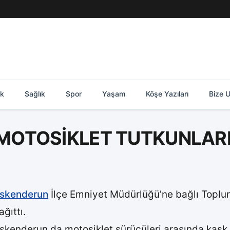
ik
Sağlık
Spor
Yaşam
Köşe Yazıları
Bize U
 MOTOSİKLET TUTKUNLAR
İskenderun
İlçe Emniyet Müdürlüğü’ne bağlı Toplu
ağıttı.
İskenderun da motosiklet sürücüleri arasında kask