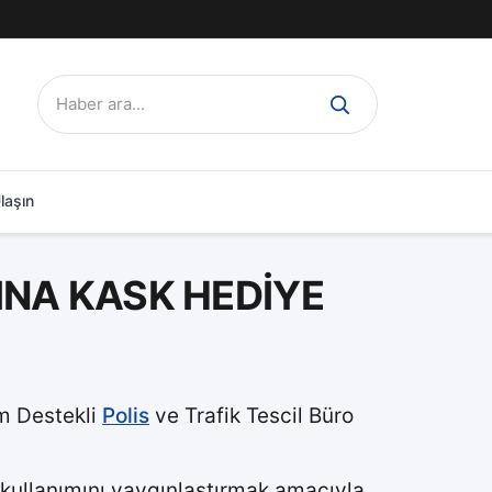
Ara:
laşın
INA KASK HEDİYE
m Destekli
Polis
ve Trafik Tescil Büro
 kullanımını yaygınlaştırmak amacıyla