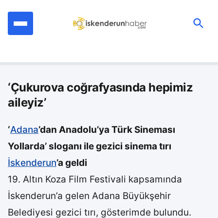
İçeriğe
geç
Ara:
‘Çukurova coğrafyasında hepimiz
aileyiz’
‘
Adana
’dan Anadolu’ya Türk Sineması
Yollarda’ sloganı ile gezici sinema tırı
İskenderun
’a geldi
19. Altın Koza Film Festivali kapsamında
İskenderun’a gelen Adana Büyükşehir
Belediyesi gezici tırı, gösterimde bulundu.