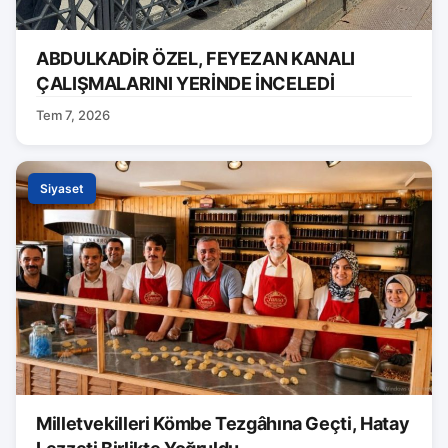
ABDULKADİR ÖZEL, FEYEZAN KANALI
ÇALIŞMALARINI YERİNDE İNCELEDİ
Tem 7, 2026
Siyaset
Milletvekilleri Kömbe Tezgâhına Geçti, Hatay