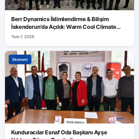
Berr Dynamics İklimlendirme & Bilişim
İskenderun’da Açıldı: Warm Cool Climate
Markası Tanıtıldı
Tem 7, 2026
Ekonomi
Kunduracılar Esnaf Oda Başkanı Ayşe