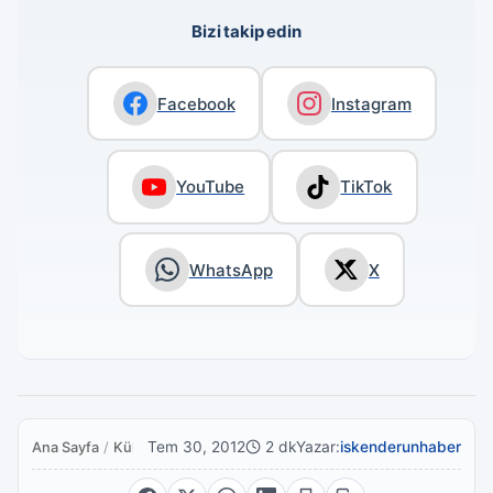
Bizi takip edin
Facebook
Instagram
YouTube
TikTok
WhatsApp
X
Tem 30, 2012
2 dk
Yazar:
iskenderunhaber
Ana Sayfa
/
Kültür Sanat