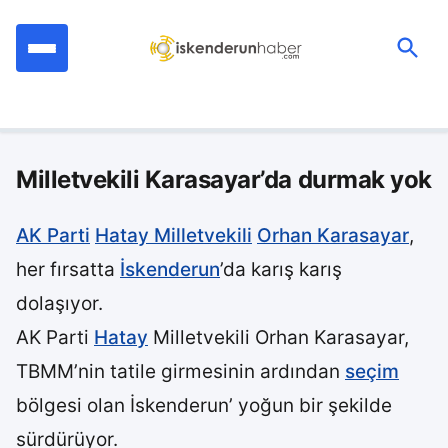
İçeriğe
geç
Ara:
Milletvekili Karasayar’da durmak yok
AK Parti
Hatay Milletvekili
Orhan Karasayar
,
her fırsatta
İskenderun
’da karış karış
dolaşıyor.
AK Parti
Hatay
Milletvekili Orhan Karasayar,
TBMM’nin tatile girmesinin ardından
seçim
bölgesi olan İskenderun’ yoğun bir şekilde
sürdürüyor.