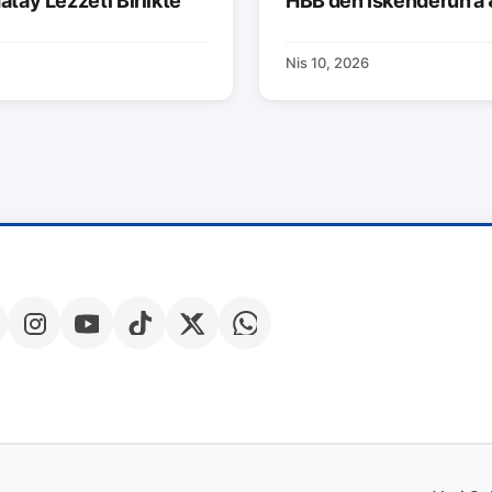
atay Lezzeti Birlikte
HBB’den İskenderun’a 
Nis 10, 2026