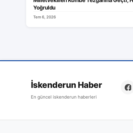
Milletvekilleri Kömbe Tezgâhına Geçti, H
Yoğruldu
Tem 6, 2026
İskenderun Haber
En güncel iskenderun haberleri