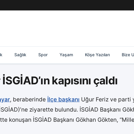
ik
Sağlık
Spor
Yaşam
Köşe Yazıları
Bize U
 İSGİAD’ın kapısını çaldı
ayar
, beraberinde
İlçe başkanı
Uğur Feriz ve parti
İSGİAD)’ne ziyarette bulundu. İSGİAD Başkanı Gök
yarette konuşan İSGİAD Başkanı Gökhan Gökten, “Mill