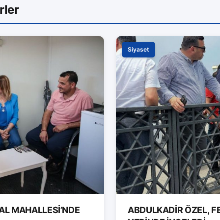
rler
Siyaset
AL MAHALLESİ’NDE
ABDULKADİR ÖZEL, F