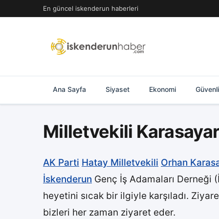
İçeriğe
En güncel iskenderun haberleri
geç
Ana Sayfa
Siyaset
Ekonomi
Güvenl
Milletvekili Karasayar
AK Parti
Hatay Milletvekili
Orhan Karas
İskenderun
Genç İş Adamaları Derneği (
heyetini sıcak bir ilgiyle karşıladı. Zi
bizleri her zaman ziyaret eder.