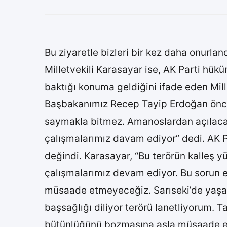
Bu ziyaretle bizleri bir kez daha onurlan
Milletvekili Karasayar ise, AK Parti hüküm
baktığı konuma geldiğini ifade eden Mil
Başbakanımız Recep Tayip Erdoğan öncü
saymakla bitmez. Amanoslardan açılacak 
çalışmalarımız davam ediyor” dedi. AK P
değindi. Karasayar, “Bu terörün kalleş yü
çalışmalarımız devam ediyor. Bu sorun e
müsaade etmeyeceğiz. Sarıseki’de yaşan
başsağlığı diliyor terörü lanetliyorum. Ta
bütünlüğünü bozmasına asla müsaade etm