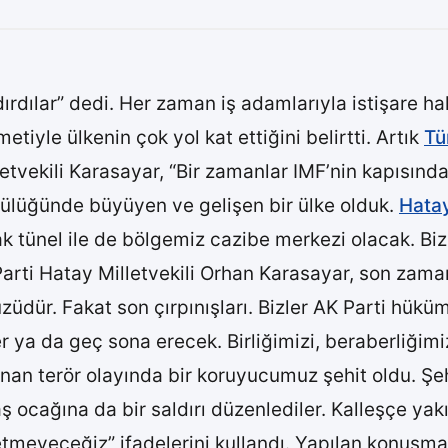
dırdılar” dedi. Her zaman iş adamlarıyla istişare h
etiyle ülkenin çok yol kat ettiğini belirtti. Artık
Tü
letvekili Karasayar, “Bir zamanlar IMF’nin kapısın
lüğünde büyüyen ve gelişen bir ülke olduk.
Hata
tünel ile de bölgemiz cazibe merkezi olacak. Biz
arti Hatay Milletvekili Orhan Karasayar, son zama
züdür. Fakat son çırpınışları. Bizler AK Parti hükü
r ya da geç sona erecek. Birliğimizi, beraberliğim
an terör olayında bir koruyucumuz şehit oldu. Şeh
ş ocağına da bir saldırı düzenlediler. Kalleşçe yakı
eyeceğiz” ifadelerini kullandı. Yapılan konuşmal