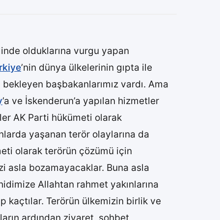
alinde olduklarına vurgu yapan
rkiye
’nin dünya ülkelerinin gıpta ile
da bekleyen başbakanlarımız vardı. Ama
y
’a ve İskenderun’a yapılan hizmetler
ler AK Parti hükümeti olarak
nlarda yaşanan terör olaylarına da
meti olarak terörün çözümü için
izi asla bozamayacaklar. Buna asla
idimize Allahtan rahmet yakınlarına
p kaçtılar. Terörün ülkemizin birlik ve
arın ardından ziyaret, sohbet