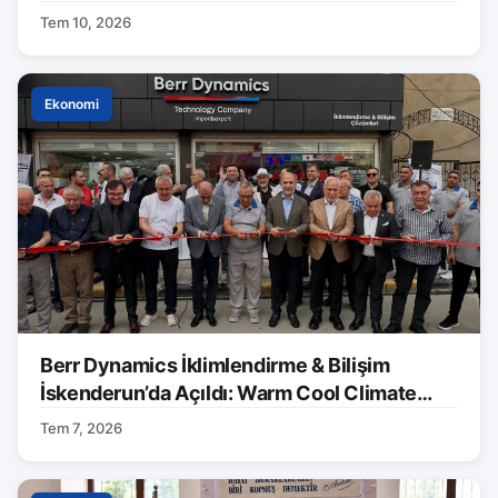
Tem 10, 2026
Ekonomi
Berr Dynamics İklimlendirme & Bilişim
İskenderun’da Açıldı: Warm Cool Climate
Markası Tanıtıldı
Tem 7, 2026