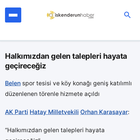
İçeriğe
geç
Ara:
Halkımızdan gelen talepleri hayata
geçireceğiz
Belen
spor tesisi ve köy konağı geniş katılımlı
düzenlenen törenle hizmete açıldı
AK Parti
Hatay Milletvekili
Orhan Karasayar
:
“Halkımızdan gelen talepleri hayata