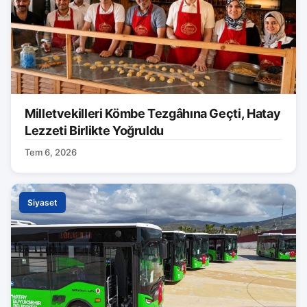
Milletvekilleri Kömbe Tezgâhına Geçti, Hatay
Lezzeti Birlikte Yoğruldu
Tem 6, 2026
Siyaset