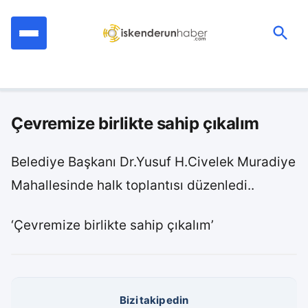
İçeriğe
geç
Ara:
Çevremize birlikte sahip çıkalım
Belediye Başkanı Dr.Yusuf H.Civelek Muradiye
Mahallesinde halk toplantısı düzenledi..
‘Çevremize birlikte sahip çıkalım’
Bizi takip edin