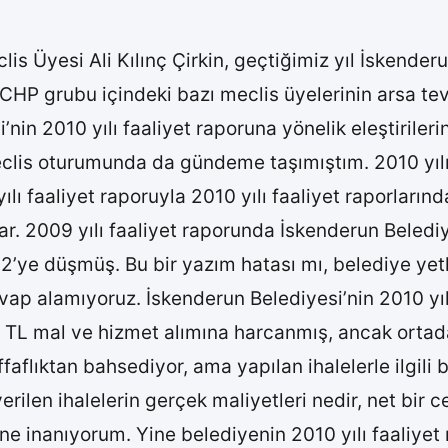
is Üyesi Ali Kılınç Çirkin, geçtiğimiz yıl İskender
 CHP grubu içindeki bazı meclis üyelerinin arsa tev
i’nin 2010 yılı faaliyet raporuna yönelik eleştirile
i meclis oturumunda da gündeme taşımıştım. 2010 yılı
lı faaliyet raporuyla 2010 yılı faaliyet raporlarınd
 var. 2009 yılı faaliyet raporunda İskenderun Beled
2’ye düşmüş. Bu bir yazım hatası mı, belediye yetk
vap alamıyoruz. İskenderun Belediyesi’nin 2010 yılı
 TL mal ve hizmet alımına harcanmış, ancak ortada 
faflıktan bahsediyor, ama yapılan ihalelerle ilgil
 verilen ihalelerin gerçek maliyetleri nedir, net bir
ine inanıyorum. Yine belediyenin 2010 yılı faaliyet