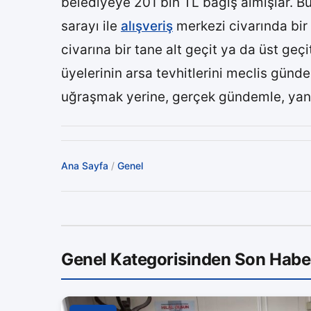
belediyeye 201 bin TL bağış almışlar. B
sarayı ile
alışveriş
merkezi civarında bir 
civarına bir tane alt geçit ya da üst ge
üyelerinin arsa tevhitlerini meclis günde
uğraşmak yerine, gerçek gündemle, yani
Ana Sayfa
/
Genel
Genel Kategorisinden Son Habe