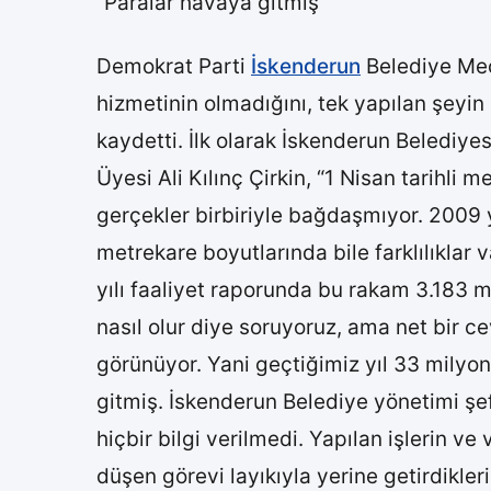
“Paralar havaya gitmiş”
Demokrat Parti
İskenderun
Belediye Mecl
hizmetinin olmadığını, tek yapılan şeyin
kaydetti. İlk olarak İskenderun Belediyes
Üyesi Ali Kılınç Çirkin, “1 Nisan tarihl
gerçekler birbiriyle bağdaşmıyor. 2009 yı
metrekare boyutlarında bile farklılıklar
yılı faaliyet raporunda bu rakam 3.183 m
nasıl olur diye soruyoruz, ama net bir ce
görünüyor. Yani geçtiğimiz yıl 33 milyon
gitmiş. İskenderun Belediye yönetimi şef
hiçbir bilgi verilmedi. Yapılan işlerin ve
düşen görevi layıkıyla yerine getirdikler