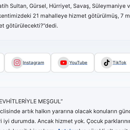
tih Sultan, Gürsel, Hürriyet, Savaş, Süleymaniye v
 kentimizdeki 21 mahalleye hizmet götürülmüş, 7 ma
et götürülecekti?”dedi.
Instagram
YouTube
TikTok
TEVHİTLERİYLE MEŞGUL”
isinde artık halkın yararına olacak konuların günd
ri iyi durumda. Ancak hizmet yok. Çocuk parklarının