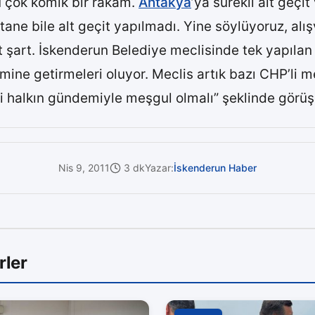
u çok komik bir rakam.
Antakya
’ya sürekli alt geçit
tane bile alt geçit yapılmadı. Yine söylüyoruz, alış
çit şart. İskenderun Belediye meclisinde tek yapıla
mine getirmeleri oluyor. Meclis artık bazı CHP’li me
 halkın gündemiyle meşgul olmalı” şeklinde görüş
Nis 9, 2011
3 dk
Yazar:
İskenderun Haber
rler