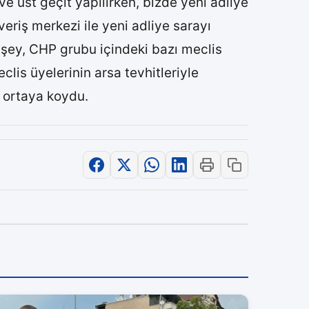
 ve üst geçit yapılırken, bizde yeni adliye
veriş merkezi ile yeni adliye sarayı
n şey, CHP grubu içindeki bazı meclis
clis üyelerinin arsa tevhitleriyle
 ortaya koydu.