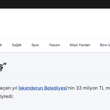
ik
Sağlık
Spor
Yaşam
Köşe Yazıları
Bize U
ş”
geçen yıl
İskenderun Belediyesi
’nin 33 milyon TL m
öyledi: