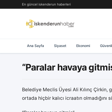
İçeriğe
En güncel iskenderun haberleri
geç
Ana Sayfa
Siyaset
Ekonomi
Güvenl
“Paralar havaya gitmi
Belediye Meclis Üyesi Ali Kılınç Çirkin, 
ortada hiçbir kalıcı icraatın olmadığını s