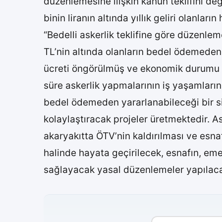
düzenlemesine ilişkin kanun teklifini de
binin liranın altında yıllık geliri olanl
“Bedelli askerlik teklifine göre düzenle
TL’nin altında olanların bedel ödemeden 2
ücreti öngörülmüş ve ekonomik durumu uy
süre askerlik yapmalarının iş yaşamların
bedel ödemeden yararlanabileceği bir si
kolaylaştıracak projeler üretmektedir. 
akaryakıtta ÖTV’nin kaldırılması ve esnaf
halinde hayata geçirilecek, esnafın, emekl
sağlayacak yasal düzenlemeler yapılaca