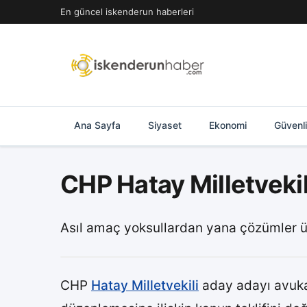
İçeriğe
En güncel iskenderun haberleri
geç
Ana Sayfa
Siyaset
Ekonomi
Güvenl
CHP Hatay Milletveki
Asıl amaç yoksullardan yana çözümler 
CHP
Hatay Milletvekili
aday adayı avuka