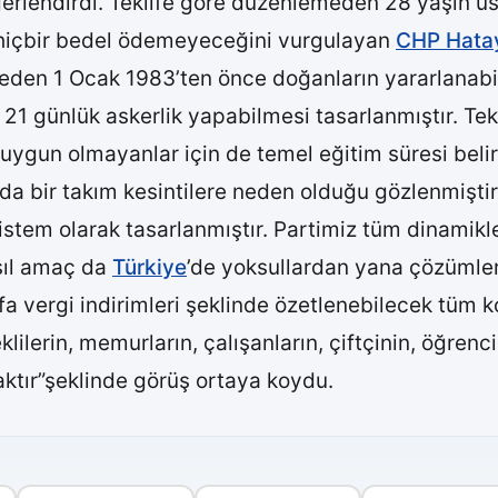
ğerlendirdi. Teklife göre düzenlemeden 28 yaşın üs
arın hiçbir bedel ödemeyeceğini vurgulayan
CHP Hata
meden 1 Ocak 1983’ten önce doğanların yararlanabi
1 günlük askerlik yapabilmesi tasarlanmıştır. Tekli
gun olmayanlar için de temel eğitim süresi belirl
da bir takım kesintilere neden olduğu gözlenmiştir.
stem olarak tasarlanmıştır. Partimiz tüm dinamikle
Asıl amaç da
Türkiye
’de yoksullardan yana çözümler
a vergi indirimleri şeklinde özetlenebilecek tüm ko
ilerin, memurların, çalışanların, çiftçinin, öğrenci
ktır”şeklinde görüş ortaya koydu.