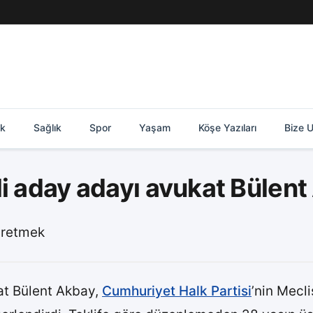
ik
Sağlık
Spor
Yaşam
Köşe Yazıları
Bize U
li aday adayı avukat Bülen
üretmek
t Bülent Akbay,
Cumhuriyet Halk Partisi
’nin Mecli