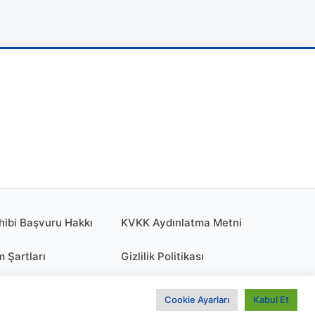
hibi Başvuru Hakkı
KVKK Aydınlatma Metni
m Şartları
Gizlilik Politikası
olitikası
KÜNYE
Cookie Ayarları
Kabul Et