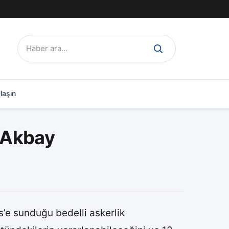
Ara:
laşın
t Akbay
s’e sunduğu bedelli askerlik