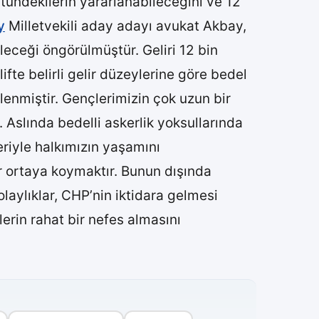
tündekilerin yararlanabileceğini ve 12
y
Milletvekili aday adayı avukat Akbay,
leceği öngörülmüştür. Geliri 12 bin
fte belirli gelir düzeylerine göre bedel
enmiştir. Gençlerimizin çok uzun bir
 Aslında bedelli askerlik yoksullarında
riyle halkımızın yaşamını
 ortaya koymaktır. Bunun dışında
laylıklar, CHP’nin iktidara gelmesi
lerin rahat bir nefes almasını