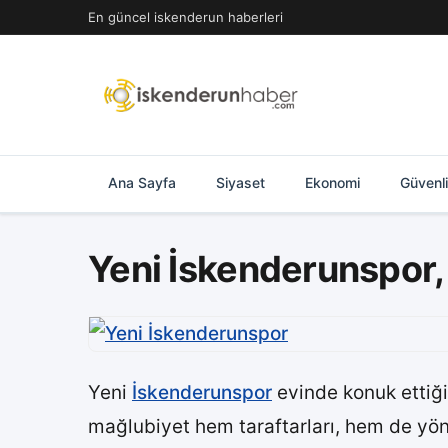
İçeriğe
En güncel iskenderun haberleri
geç
Ana Sayfa
Siyaset
Ekonomi
Güvenl
Yeni İskenderunspor, 
Yeni
İskenderunspor
evinde konuk ettiği 
mağlubiyet hem taraftarları, hem de yöne