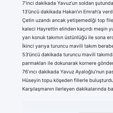
7’inci dakikada Yavuz’un soldan şutunda
13’üncü dakikada Hakan’ın Emrah’a verdi
Çetin uzandı ancak yetişemediği top file
kaleci Hayrettin elinden kaçırdı meşin y
yarı konuk takımın üstünlüğü ile sona erd
İkinci yarıya turuncu mavili takım berabe
53’üncü dakikada turuncu mavili takımda
parmakları ile dokunarak kornere gönder
76’ıncı dakikada Yavuz Ayaloğlu’nun pası
Hüseyin topu köşeden fillerle buluşturdu
Karşılaşmanın ilerleyen dakikalarında ba