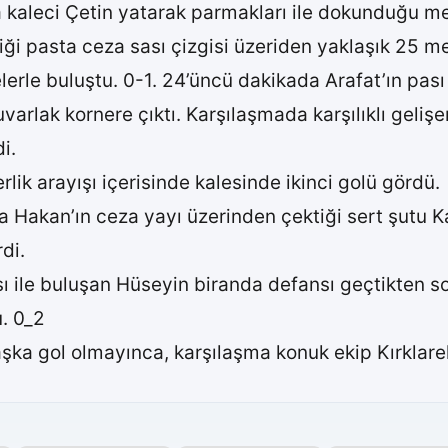
 kaleci Çetin yatarak parmakları ile dokunduğu me
ği pasta ceza sası çizgisi üzeriden yaklaşık 25 m
lerle buluştu. 0-1. 24’üncü dakikada Arafat’ın pası
uvarlak kornere çıktı. Karşılaşmada karşılıklı geli
i.
rlik arayışı içerisinde kalesinde ikinci golü gördü.
 Hakan’ın ceza yayı üzerinden çektiği sert şutu 
di.
 ile buluşan Hüseyin biranda defansı geçtikten sonr
. 0_2
şka gol olmayınca, karşılaşma konuk ekip Kırklarel