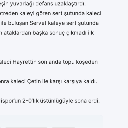
şin yuvarlağı defans uzaklaştırdı.
etreden kaleyi gören sert şutunda kaleci
 ile buluşan Servet kaleye sert şutunda
şen ataklardan başka sonuç çıkmadı ilk
Kaleci Hayrettin son anda topu köşeden
a kaleci Çetin ile karşı karşıya kaldı.
ispor’un 2-0’lık üstünlüğüyle sona erdi.