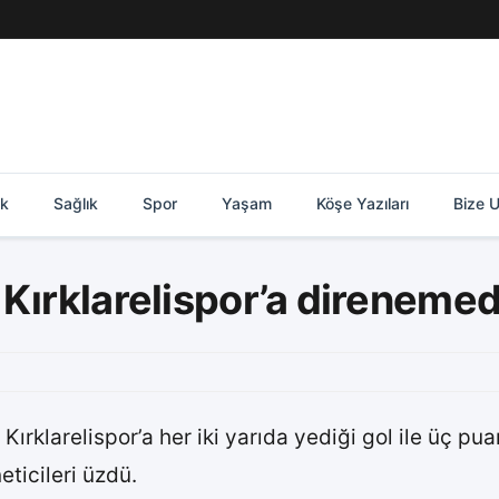
ik
Sağlık
Spor
Yaşam
Köşe Yazıları
Bize U
Kırklarelispor’a direnemed
Kırklarelispor’a her iki yarıda yediği gol ile üç p
ticileri üzdü.