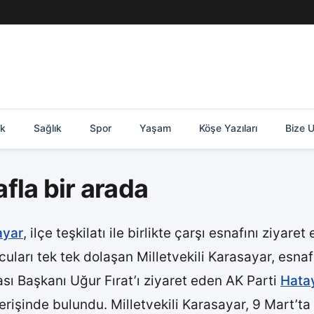
ik
Sağlık
Spor
Yaşam
Köşe Yazıları
Bize U
fla bir arada
ayar
, ilçe teşkilatı ile birlikte çarşı esnafını ziyare
cuları tek tek dolaşan Milletvekili Karasayar, esnaf
ı Başkanı Uğur Fırat’ı ziyaret eden AK Parti
Hata
lışverişinde bulundu. Milletvekili Karasayar, 9 Mart