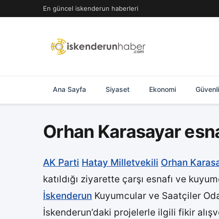
İçeriğe
En güncel iskenderun haberleri
geç
Ana Sayfa
Siyaset
Ekonomi
Güvenl
Orhan Karasayar esna
AK Parti
Hatay Milletvekili
Orhan Karas
katıldığı ziyarette çarşı esnafı ve kuyum
İskenderun
Kuyumcular ve Saatçiler Odas
İskenderun’daki projelerle ilgili fikir a