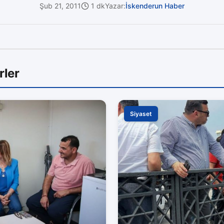
Şub 21, 2011
1 dk
Yazar:
İskenderun Haber
rler
Siyaset