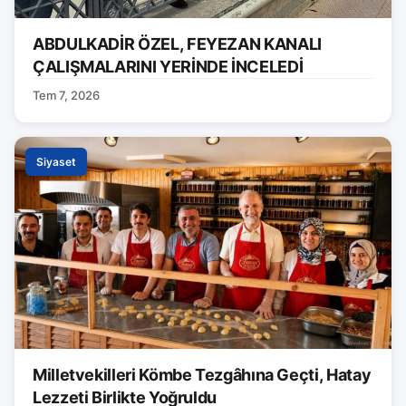
ABDULKADİR ÖZEL, FEYEZAN KANALI
ÇALIŞMALARINI YERİNDE İNCELEDİ
Tem 7, 2026
Siyaset
Milletvekilleri Kömbe Tezgâhına Geçti, Hatay
Lezzeti Birlikte Yoğruldu