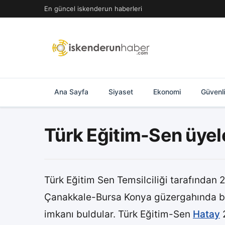
İçeriğe
En güncel iskenderun haberleri
geç
Ana Sayfa
Siyaset
Ekonomi
Güvenl
Türk Eğitim-Sen üyel
Türk Eğitim Sen Temsilciliği tarafından
Çanakkale-Bursa Konya güzergahında bi
imkanı buldular. Türk Eğitim-Sen
Hatay
2