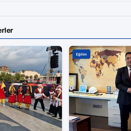
rler
Eğitim