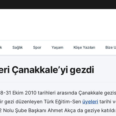
ik
Sağlık
Spor
Yaşam
Köşe Yazıları
Bize U
eri Çanakkale’yi gezdi
 28-31 Ekim 2010 tarihleri arasında Çanakkale gezi
r gezi düzenleyen Türk Eğitim-Sen
üyeleri
tarihi 
 Nolu Şube Başkanı Ahmet Akça da geziye katıldı.