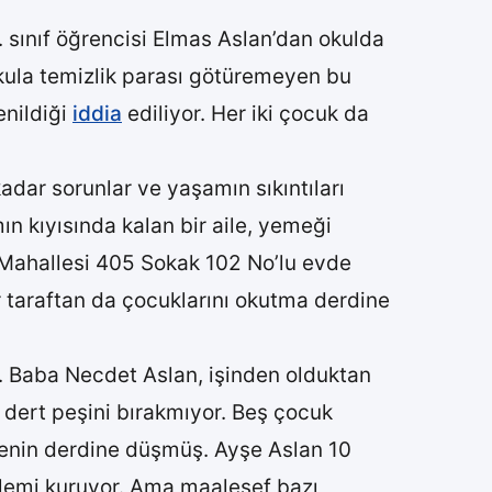
 sınıf öğrencisi Elmas Aslan’dan okulda
okula temizlik parası götüremeyen bu
enildiği
iddia
ediliyor. Her iki çocuk da
dar sorunlar ve yaşamın sıkıntıları
mın kıyısında kalan bir aile, yemeği
e Mahallesi 405 Sokak 102 No’lu evde
 taraftan da çocuklarını okutma derdine
ir. Baba Necdet Aslan, işinden olduktan
ük dert peşini bırakmıyor. Beş çocuk
lmenin derdine düşmüş. Ayşe Aslan 10
zlemi kuruyor. Ama maalesef bazı