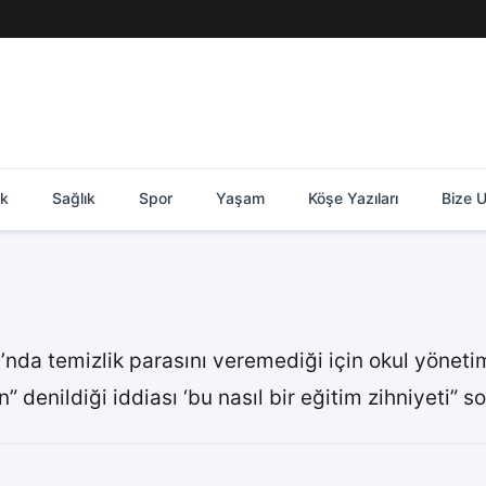
ik
Sağlık
Spor
Yaşam
Köşe Yazıları
Bize U
nda temizlik parasını veremediği için okul yöneti
” denildiği iddiası ‘bu nasıl bir eğitim zihniyeti”