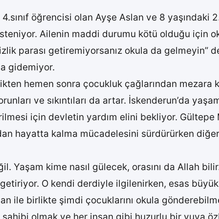
.sınıf öğrencisi olan Ayşe Aslan ve 8 yaşındaki 2.
 isteniyor. Ailenin maddi durumu kötü olduğu için 
izlik parası getiremiyorsanız okula da gelmeyin” d
la gidemiyor.
ikten hemen sonra çocukluk çağlarından mezara ka
orunları ve sıkıntıları da artar. İskenderun’da yaşa
ilmesi için devletin yardım elini bekliyor. Gültep
ndan hayatta kalma mücadelesini sürdürürken diğer
ğil. Yaşam kime nasıl gülecek, orasını da Allah bil
e getiriyor. O kendi derdiyle ilgilenirken, esas büy
lan ile birlikte şimdi çocuklarını okula gönderebi
sahibi olmak ve her insan gibi huzurlu bir yuva ö