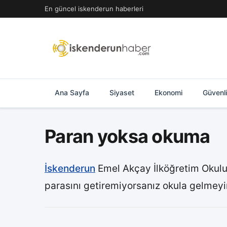
İçeriğe
En güncel iskenderun haberleri
geç
Ana Sayfa
Siyaset
Ekonomi
Güvenl
Paran yoksa okuma
İskenderun
Emel Akçay İlköğretim Okulu’
parasını getiremiyorsanız okula gelmeyin