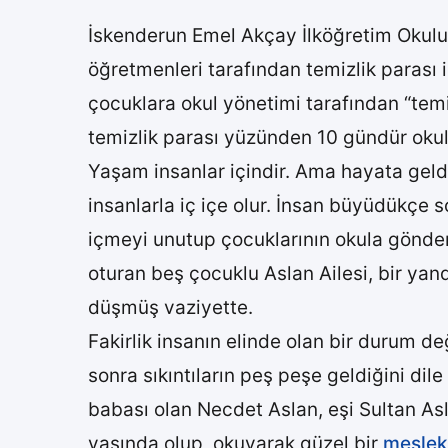
İskenderun Emel Akçay İlköğretim Okulu 4
öğretmenleri tarafından temizlik parası
çocuklara okul yönetimi tarafından “tem
temizlik parası yüzünden 10 gündür oku
Yaşam insanlar içindir. Ama hayata geld
insanlarla iç içe olur. İnsan büyüdükçe s
içmeyi unutup çocuklarının okula gönder
oturan beş çocuklu Aslan Ailesi, bir ya
düşmüş vaziyette.
Fakirlik insanın elinde olan bir durum de
sonra sıkıntıların peş peşe geldiğini dil
babası olan Necdet Aslan, eşi Sultan As
yaşında olup, okuyarak güzel bir
meslek