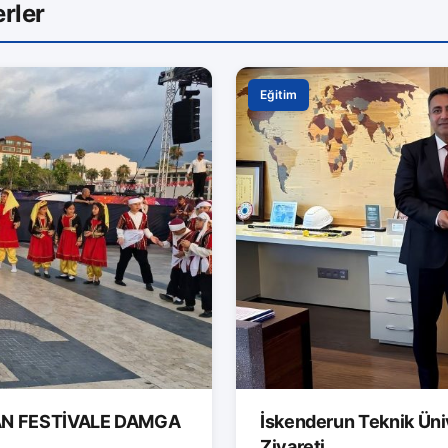
rler
Eğitim
AN FESTİVALE DAMGA
İskenderun Teknik Ünive
Ziyareti