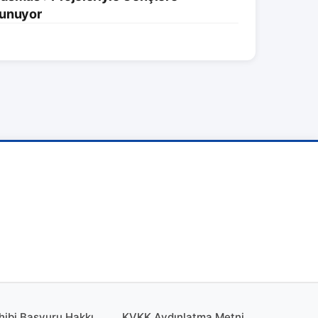
 Sunuyor
hibi Başvuru Hakkı
KVKK Aydınlatma Metni