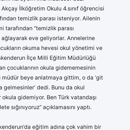
Akçay İlköğretim Okulu 4.sınıf öğrencisi
ından temizlik parası isteniyor. Ailenin
i tarafından “temizlik parası
 ağlayarak eve geliyorlar. Annelerine
ocukların okuma hevesi okul yönetimi ve
İskenderun İlçe Milli Eğitim Müdürlüğü
Aslan çocuklarının okula gidememesinin
u müdür beye anlatmaya gittim, o da ‘git
a gelmesinler’ dedi. Bunu da okul
 okula gidemiyor. Ben Türk vatandaşı
ete sığınıyoruz” açıklamasını yaptı.
İskenderun’da eğitim adına çok vahim bir