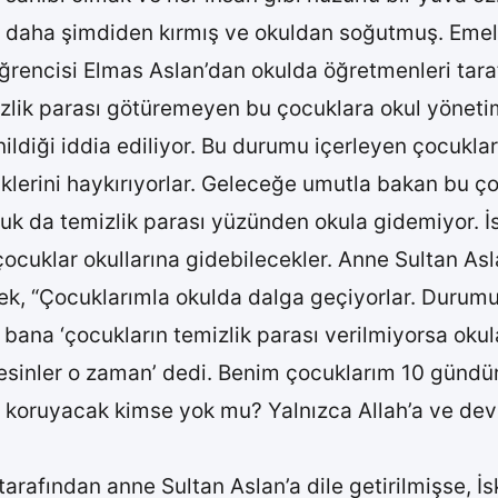
ni daha şimdiden kırmış ve okuldan soğutmuş. Emel 
öğrencisi Elmas Aslan’dan okulda öğretmenleri taraf
zlik parası götüremeyen bu çocuklara okul yönetim
ldiği iddia ediliyor. Bu durumu içerleyen çocuklar
lerini haykırıyorlar. Geleceğe umutla bakan bu ç
ocuk da temizlik parası yüzünden okula gidemiyor. 
, çocuklar okullarına gidebilecekler. Anne Sultan 
erek, “Çocuklarımla okulda dalga geçiyorlar. Durum
bana ‘çocukların temizlik parası verilmiyorsa okul
sinler o zaman’ dedi. Benim çocuklarım 10 gündür
 koruyacak kimse yok mu? Yalnızca Allah’a ve devl
tarafından anne Sultan Aslan’a dile getirilmişse, 